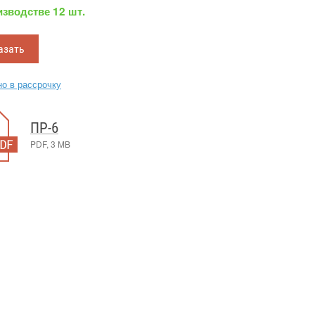
изводстве 12 шт.
азать
о в рассрочку
ПР-6
PDF, 3 MB