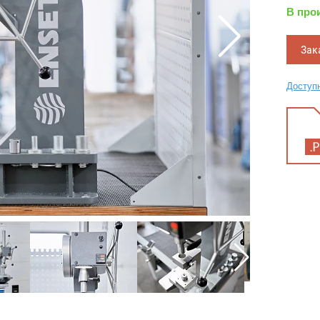
В про
Зак
Доступн