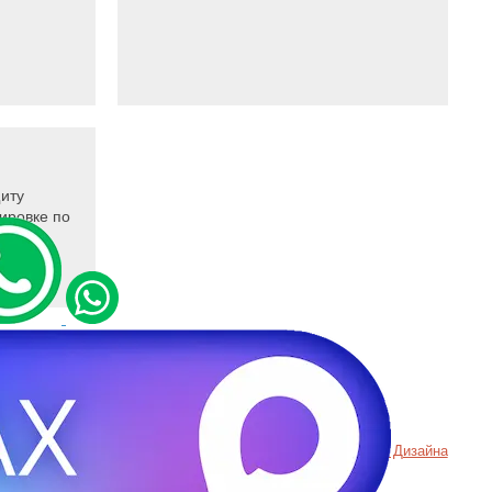
иту
ировке по
а конфиденциальности
Пример
Хорошего Дизайна
вание cookie