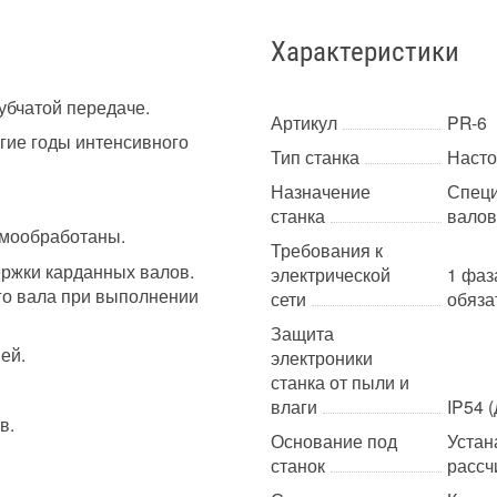
Характеристики
убчатой передаче.
Артикул
PR-6
гие годы интенсивного
Тип станка
Насто
Назначение
Специ
станка
валов
рмообработаны.
Требования к
ержки карданных валов.
электрической
1 фаз
го вала при выполнении
сети
обяза
Защита
ей.
электроники
станка от пыли и
влаги
IP54 
в.
Основание под
Устан
станок
рассч