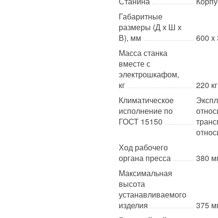
Станина
Корпу
Габаритные
размеры (Д х Ш х
В), мм
600 x
Масса станка
вместе с
электрошкафом,
кг
220 кг
Климатическое
Экспл
исполнение по
относ
ГОСТ 15150
транс
относ
Ход рабочего
органа пресса
380 м
Максимальная
высота
устанавливаемого
изделия
375 м