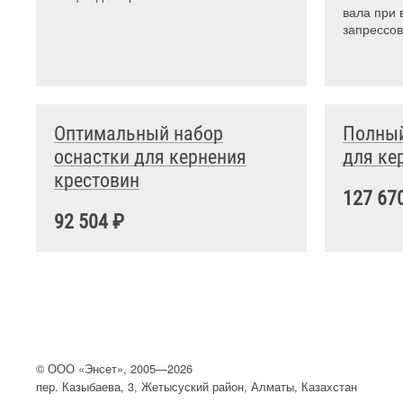
вала при 
запрессов
Оптимальный набор
Полный
оснастки для кернения
для ке
крестовин
127 67
92 504 ₽
©
ООО
«Энсет», 2005—2026
пер. Казыбаева, 3, Жетысуский район, Алматы, Казахстан