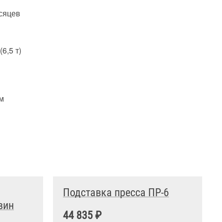
сяцев
(6,5 т)
м
Подставка пресса ПР-6
вин
44 835 ₽