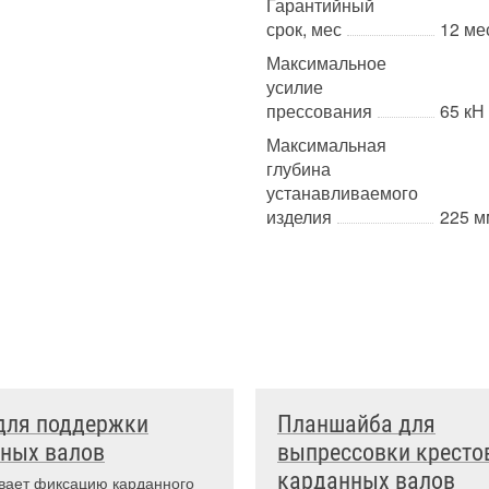
Гарантийный
срок, мес
12 ме
Максимальное
усилие
прессования
65 кН 
Максимальная
глубина
устанавливаемого
изделия
225 м
для поддержки
Планшайба для
ных валов
выпрессовки кресто
карданных валов
вает фиксацию карданного