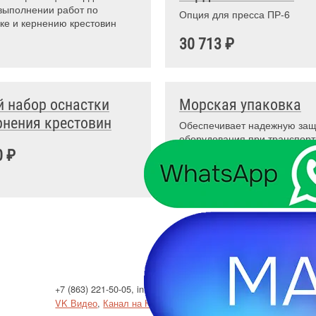
выполнении работ по
Опция для пресса ПР-6
ке и кернению крестовин
30 713 ₽
 набор оснастки
Морская упаковка
рнения крестовин
Обеспечивает надежную защ
оборудования при транспорт
морю
0 ₽
+7 (863) 221-50-05
,
info@enset.ru
Политик
VK Видео
,
Канал на Ютубе
Использо