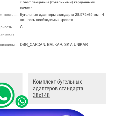
с безфланцевым (бугельными) карданными
валами
ктность
Бугельные адаптеры стандарта 28.575x65 мм - 4
шт., весь необходимый крепеж
рность
C
тимость
дованием
DBR_CARDAN, BALKAR, SKV, UNIKAR
Комплект бугельных
а
адаптеров стандарта
38x148