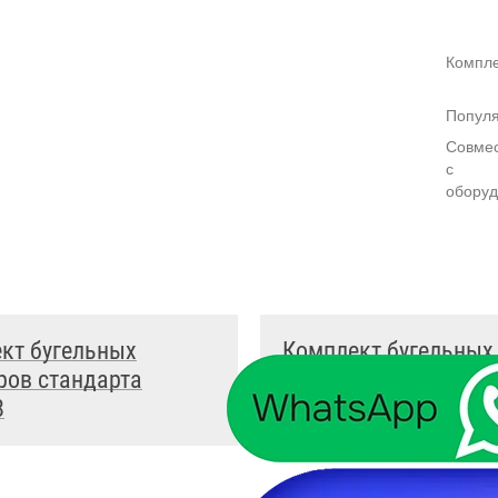
Компле
Популя
Совмес
с
обору
кт бугельных
Комплект бугельных
ров стандарта
адаптеров стандарт
8
30.2х106.3