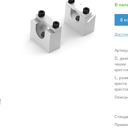
В нал
Доступн
Артику
D, диа
чашки
кресто
L, раз
креста
кресто
Описа
Станда
Приме