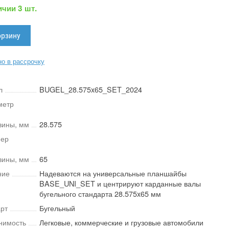
ичии 3 шт.
о в рассрочку
л
BUGEL_28.575x65_SET_2024
метр
вины, мм
28.575
мер
вины, мм
65
ние
Надеваются на универсальные планшайбы
BASE_UNI_SET и центрируют карданные валы
бугельного стандарта 28.575x65 мм
рт
Бугельный
нимость
Легковые, коммерческие и грузовые автомобили