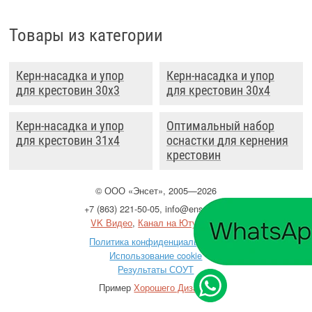
Товары из категории
Керн-насадка и упор
Керн-насадка и упор
для крестовин 30x3
для крестовин 30x4
Керн-насадка и упор
Оптимальный набор
для крестовин 31x4
оснастки для кернения
крестовин
©
ООО
«Энсет», 2005—2026
+7 (863) 221-50-05
,
info@enset.ru
VK Видео
,
Канал на Ютубе
Политика конфиденциальности
Использование cookie
Результаты СОУТ
Пример
Хорошего Дизайна