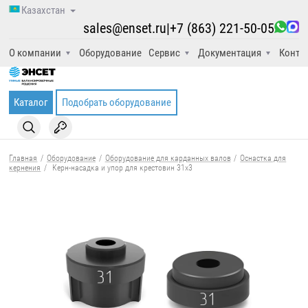
Казахстан
sales@enset.ru
|
+7 (863) 221-50-05
О компании
Оборудование
Сервис
Документация
Конта
Каталог
Подобрать оборудование
Главная
/
Оборудование
/
Оборудование для карданных валов
/
Оснастка для
кернения
/
Керн-насадка и упор для крестовин 31x3