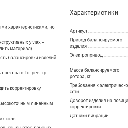
Характеристики
ыми характеристиками, но
Артикул
Привод балансируемого
структивных углах –
изделия
алить материал)
Электропривод
сть балансировки изделий
Масса балансируемого
внесена в Госреестр
ротора, кг
Требования к электрическ
дить корректировку
сети
Доворот изделия на позиц
я высокоточным линейным
корректировки
Датчики вибрации
их колес
ов, крыльчаток, рабочих