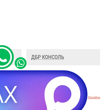
ДБР КОНСОЛЬ
а конфиденциальности
Пример
Хорошего Дизайна
вание cookie
аты СОУТ