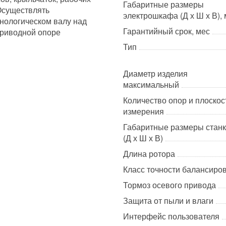
Габаритные размеры
 Осуществлять
электрошкафа (Д х Ш х В),
хнологическом валу над
Гарантийный срок, мес
 приводной опоре
Тип
Диаметр изделия
максимальный
Количество опор и плоскос
измерения
Габаритные размеры стан
(Д х Ш х В)
Длина ротора
Класс точности балансиро
Тормоз осевого привода
Защита от пыли и влаги
Интерфейс пользователя