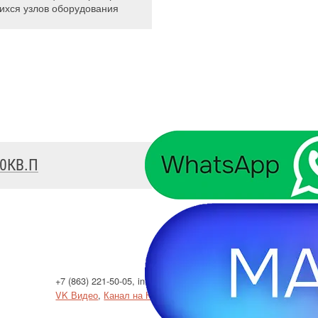
хся узлов оборудования
0КВ.П
ДБР ВЕРТИКАЛЬ
+7 (863) 221-50-05
,
info@enset.ru
Политик
VK Видео
,
Канал на Ютубе
Использо
Результ