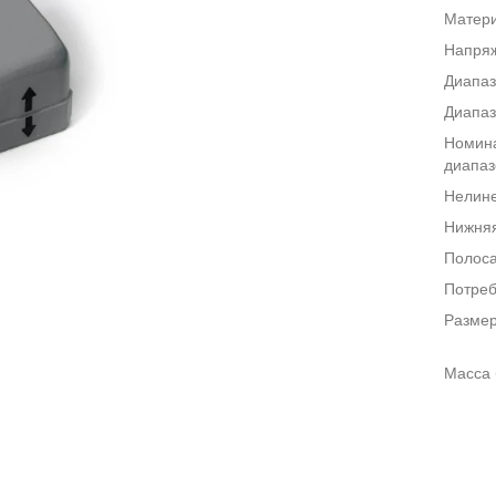
Матери
Напряж
Диапаз
Диапаз
Номина
диапаз
Нелине
Нижняя
Полоса
Потреб
Размер
Масса 