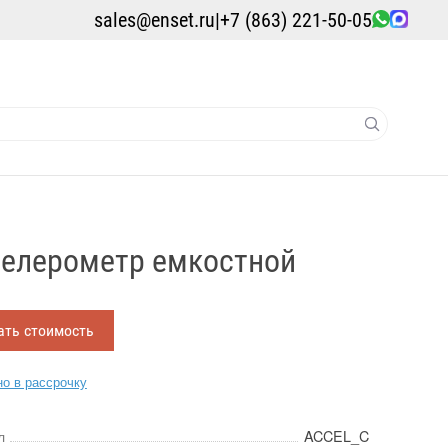
sales@enset.ru
|
+7 (863) 221-50-05
елерометр емкостной
ать стоимость
о в рассрочку
л
ACCEL_C