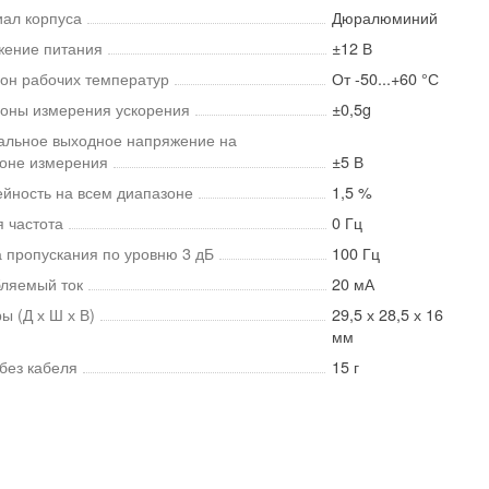
ал корпуса
Дюралюминий
ение питания
±12 В
он рабочих температур
От -50...+60 °С
оны измерения ускорения
±0,5g
льное выходное напряжение на
оне измерения
±5 В
йность на всем диапазоне
1,5 %
 частота
0 Гц
 пропускания по уровню 3 дБ
100 Гц
ляемый ток
20 мА
ы (Д х Ш х В)
29,5 х 28,5 х 16
мм
без кабеля
15 г