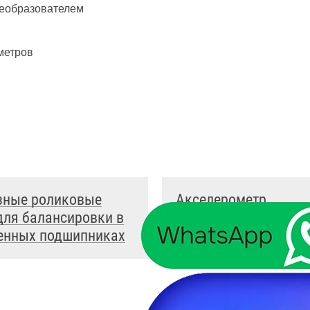
реобразователем
метров
зные роликовые
Акселерометр
для балансировки в
пьезоэлектрический
енных подшипниках