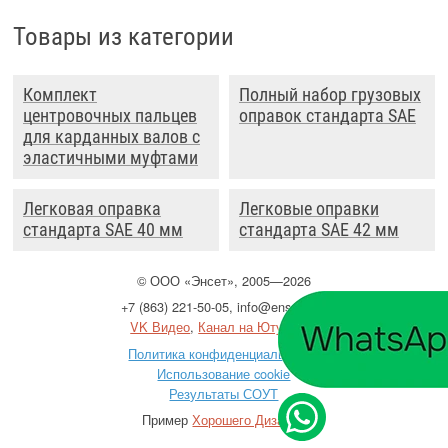
Товары из категории
Комплект
Полный набор грузовых
центровочных пальцев
оправок стандарта SAE
для карданных валов с
эластичными муфтами
Легковая оправка
Легковые оправки
стандарта SAE 40 мм
стандарта SAE 42 мм
©
ООО
«Энсет», 2005—2026
+7 (863) 221-50-05
,
info@enset.ru
VK Видео
,
Канал на Ютубе
Политика конфиденциальности
Использование cookie
Результаты СОУТ
Пример
Хорошего Дизайна