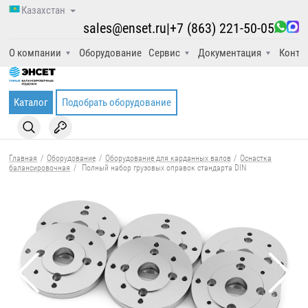
Казахстан
sales@enset.ru
|
+7 (863) 221-50-05
О компании
Оборудование
Сервис
Документация
Конта
Каталог
Подобрать оборудование
Главная
/
Оборудование
/
Оборудование для карданных валов
/
Оснастка
балансировочная
/
Полный набор грузовых оправок стандарта DIN