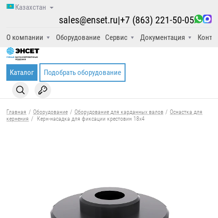
Казахстан
sales@enset.ru
|
+7 (863) 221-50-05
О компании
Оборудование
Сервис
Документация
Конта
Каталог
Подобрать оборудование
Главная
/
Оборудование
/
Оборудование для карданных валов
/
Оснастка для
кернения
/
Керн-насадка для фиксации крестовин 18x4