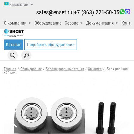
Казахстан
sales@enset.ru
|
+7 (863) 221-50-05
О компании
Оборудование
Сервис
Документация
Конта
Каталог
Подобрать оборудование
Главная
/
Оборудование
/
Балансировочные станки
/
Оснастка
/
Блок роликов
d72 mm