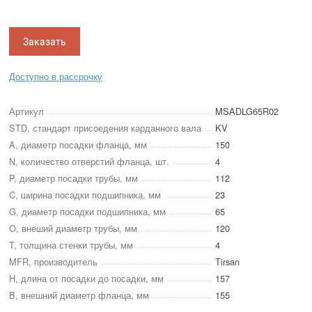
Заказать
Доступно в рассрочку
Артикул
MSADLG65R02
STD, стандарт присоедения карданного вала
KV
A, диаметр посадки фланца, мм
150
N, количество отверстий фланца, шт.
4
P, диаметр посадки трубы, мм
112
C, ширина посадки подшипника, мм
23
G, диаметр посадки подшипника, мм
65
O, внеший диаметр трубы, мм
120
T, толщина стенки трубы, мм
4
MFR, производитель
Tirsan
H, длина от посадки до посадки, мм
157
B, внешний диаметр фланца, мм
155