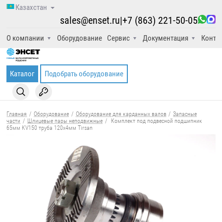
Казахстан
sales@enset.ru
|
+7 (863) 221-50-05
О компании
Оборудование
Сервис
Документация
Конта
Каталог
Подобрать оборудование
Главная
/
Оборудование
/
Оборудование для карданных валов
/
Запасные
части
/
Шлицевые пары неподвижные
/
Комплект под подвесной подшипник
65мм KV150 труба 120x4мм Tirsan