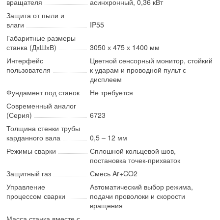
вращателя
асинхронный, 0,36 кВт
Защита от пыли и
влаги
IP55
Габаритные размеры
станка (ДхШхВ)
3050 х 475 х 1400 мм
Интерфейс
Цветной сенсорный монитор, стойкий
пользователя
к ударам и проводной пульт с
дисплеем
Фундамент под станок
Не требуется
Современный аналог
(Серия)
6723
Толщина стенки трубы
карданного вала
0,5 – 12 мм
Режимы сварки
Сплошной кольцевой шов,
постановка точек-прихваток
Защитный газ
Смесь Ar+CO2
Управление
Автоматический выбор режима,
процессом сварки
подачи проволоки и скорости
вращения
Масса станка вместе с