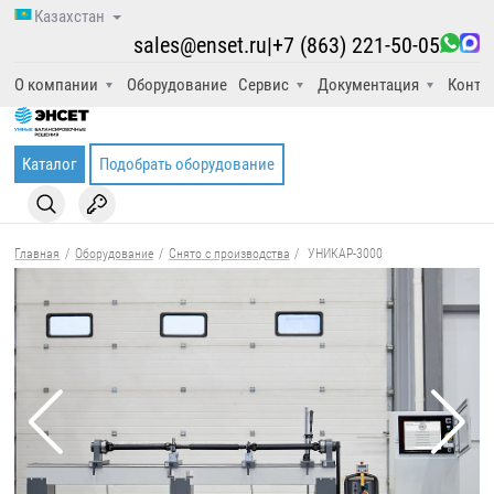
Казахстан
sales@enset.ru
|
+7 (863) 221-50-05
О компании
Оборудование
Сервис
Документация
Конта
Каталог
Подобрать оборудование
Главная
/
Оборудование
/
Снято с производства
/
УНИКАР-3000