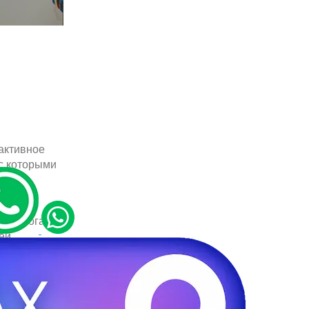
активное
 с которыми
вития
 По итогам
ей