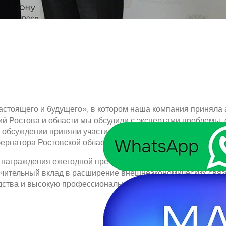
астоящего и будущего», в котором наша компания приняла 
ий Ростова и области мы обсудили с экспертами проблемы,
В обсуждении приняли участие министр экономического раз
ернатора Ростовской области Виктор Гончаров.
 награждения ежегодной премии «Лучший экспортёр года».
ачительный вклад в расширение внешнеэкономических связ
дства и высокую профессиональную культуру.