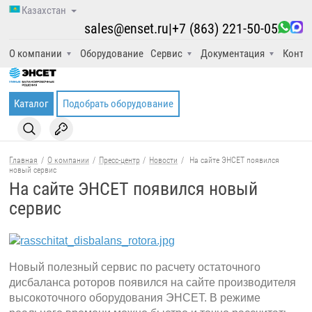
Казахстан
sales@enset.ru
|
+7 (863) 221-50-05
О компании
Оборудование
Сервис
Документация
Конта
Каталог
Подобрать оборудование
Главная
/
О компании
/
Пресс-центр
/
Новости
/
На сайте ЭНСЕТ появился
новый сервис
На сайте ЭНСЕТ появился новый
сервис
Новый полезный сервис по расчету остаточного
дисбаланса роторов появился на сайте производителя
высокоточного оборудования ЭНСЕТ. В режиме