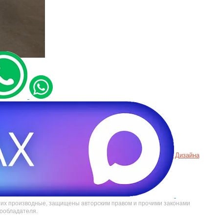
а конфиденциальности
Пример
Хорошего Дизайна
вание cookie
аты СОУТ
е их производные, защищены авторским правом и прочими законами
вообладателя.