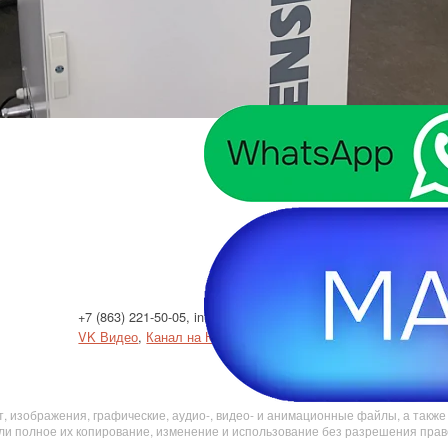
+7 (863) 221-50-05
,
info@enset.ru
Политик
VK Видео
,
Канал на Ютубе
Использо
Результ
, изображения, графические, аудио-, видео- и анимационные файлы, а такж
ли полное их копирование, изменение и использование без разрешения пра