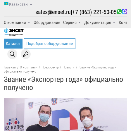
Казахстан
sales@enset.ru
|
+7 (863) 221-50-05
О компании
Оборудование
Сервис
Документация
Конта
Каталог
Подобрать оборудование
Главная
/
О компании
/
Пресс-центр
/
Новости
/
Звание «Экспортер года»
официально получено
Звание «Экспортер года» официально
получено