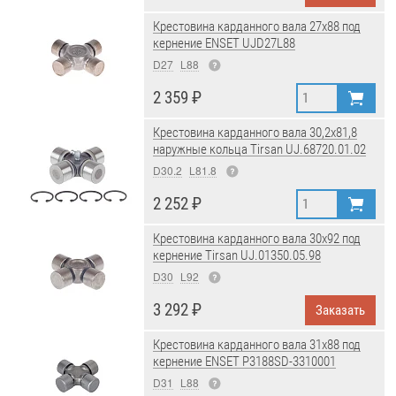
Крестовина карданного вала 27x88 под
кернение ENSET UJD27L88
D27
L88
2 359 ₽
Крестовина карданного вала 30,2x81,8
наружные кольца Tirsan UJ.68720.01.02
D30.2
L81.8
2 252 ₽
Крестовина карданного вала 30x92 под
кернение Tirsan UJ.01350.05.98
D30
L92
3 292 ₽
Заказать
Крестовина карданного вала 31x88 под
кернение ENSET P3188SD-3310001
D31
L88