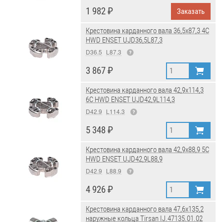
1 982 ₽
Заказать
Крестовина карданного вала 36,5x87,3 4C
HWD ENSET UJD36,5L87,3
D36.5
L87.3
3 867 ₽
Крестовина карданного вала 42,9x114,3
6C HWD ENSET UJD42,9L114,3
D42.9
L114.3
5 348 ₽
Крестовина карданного вала 42,9x88,9 5C
HWD ENSET UJD42,9L88,9
D42.9
L88.9
4 926 ₽
Крестовина карданного вала 47,6x135,2
наружные кольца Tirsan IJ.47135.01.02