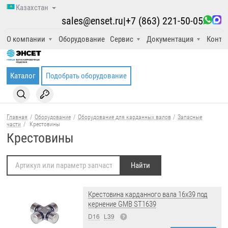
Казахстан
sales@enset.ru
|
+7 (863) 221-50-05
О компании
Оборудование
Сервис
Документация
Конта
Каталог
Подобрать оборудование
Главная
/
Оборудование
/
Оборудование для карданных валов
/
Запасные
части
/
Крестовины
Крестовины
Крестовина карданного вала 16x39 под
кернение GMB ST1639
D16
L39