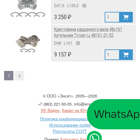
D47.6
L135.2
3 250 ₽
Крестовина карданного вала 48x161
бугельная Tirsan IJ.48161.01.02
D48
L161
9 157 ₽
1
2
©
ООО
«Энсет», 2005—2026
+7 (863) 221-50-05
,
info@enset.ru
VK Видео
,
Канал на Ютубе
Политика конфиденциальности
Использование cookie
Результаты СОУТ
Пример
Хорошего Дизайна