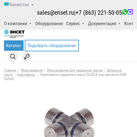
Казахстан
sales@enset.ru
|
+7 (863) 221-50-05
О компании
Оборудование
Сервис
Документация
Конта
Каталог
Подобрать оборудование
Главная
/
Оборудование
/
Оборудование для карданных валов
/
Запасные
части
/
Крестовины
/
Крестовина карданного вала 20x52,8 под кернение GMB
GUN45