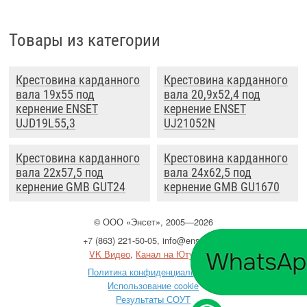
Товары из категории
Крестовина карданного
Крестовина карданного
вала 19x55 под
вала 20,9x52,4 под
кернение ENSET
кернение ENSET
UJD19L55,3
UJ21052N
Крестовина карданного
Крестовина карданного
вала 22x57,5 под
вала 24x62,5 под
кернение GMB GUT24
кернение GMB GU1670
©
ООО
«Энсет», 2005—2026
+7 (863) 221-50-05
,
info@enset.ru
VK Видео
,
Канал на Ютубе
Политика конфиденциальности
Использование cookie
Результаты СОУТ