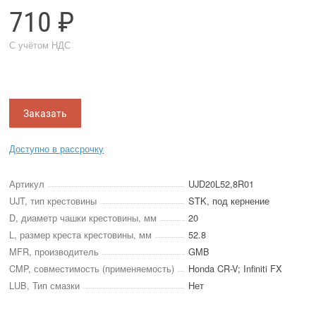
710 ₽
С учётом НДС
Заказать
Доступно в рассрочку
Артикул
UJD20L52,8R01
UJT, тип крестовины
STK, под кернение
D, диаметр чашки крестовины, мм
20
L, размер креста крестовины, мм
52.8
MFR, производитель
GMB
CMP, совместимость (применяемость)
Honda CR-V; Infiniti FX
LUB, Тип смазки
Нет