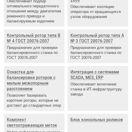
Обеспечивает подбор
оптимального передаточного
Обеспечивает изоляцию
отношения между двигателем
оператора от вращающихся
ременного привода и
узлов оборудования
балансируемым изделием
Контрольный ротор типа B
Контрольный ротор типа А
№ 4 ГОСТ 20076-2007
№ 3 ГОСТ 20076-2007
Предназначен для проверки
Предназначен для проверки
балансировочного станка по
балансировочного станка по
ГОСТ 20076-2007
ГОСТ 20076-2007
Оснастка для
Интеграция с системами
балансировки роторов с
SCADA, MES, ERP
малым межопорным
Обеспечивает включение
расстоянием
станка в ИТ-инфраструктуру
завода
Позволяет базировать
короткие роторы, которые не
достают до стандартных опор
Комплект
Блок консольных роликов
светоотражающих меток