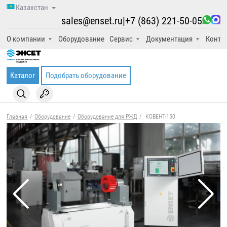
Казахстан
sales@enset.ru
|
+7 (863) 221-50-05
О компании
Оборудование
Сервис
Документация
Конта
Каталог
Подобрать оборудование
Главная
/
Оборудование
/
Оборудование для РЖД
/
КОВЕНТ-150