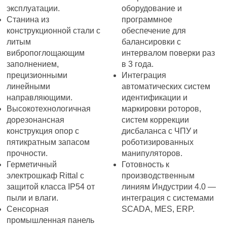
эксплуатации.
оборудование и
Станина из
программное
конструкционной стали с
обеспечение для
литым
балансировки с
вибропоглощающим
интервалом поверки раз
заполнением,
в 3 года.
прецизионными
Интеграция
линейными
автоматических систем
направляющими.
идентификации и
Высокотехнологичная
маркировки роторов,
дорезонансная
систем коррекции
конструкция опор с
дисбаланса с ЧПУ и
пятикратным запасом
роботизированных
прочности.
манипуляторов.
Герметичный
Готовность к
электрошкаф Rittal с
производственным
защитой класса IP54 от
линиям Индустрии 4.0 —
пыли и влаги.
интеграция с системами
Сенсорная
SCADA, MES, ERP.
промышленная панель