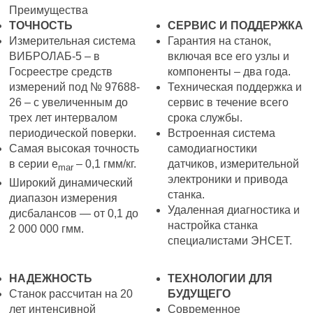
Преимущества
ТОЧНОСТЬ
СЕРВИС И ПОДДЕРЖКА
Измерительная система
Гарантия на станок,
ВИБРОЛАБ-5 – в
включая все его узлы и
Госреестре средств
компоненты – два года.
измерений под № 97688-
Техническая поддержка и
26 – с увеличенным до
сервис в течение всего
трех лет интервалом
срока службы.
периодической поверки.
Встроенная система
Самая высокая точность
самодиагностики
в серии e
– 0,1 гмм/кг.
датчиков, измерительной
mar
электроники и привода
Широкий динамический
станка.
диапазон измерения
Удаленная диагностика и
дисбалансов — от 0,1 до
настройка станка
2 000 000 гмм.
специалистами ЭНСЕТ.
НАДЕЖНОСТЬ
ТЕХНОЛОГИИ ДЛЯ
Станок рассчитан на 20
БУДУЩЕГО
лет интенсивной
Современное