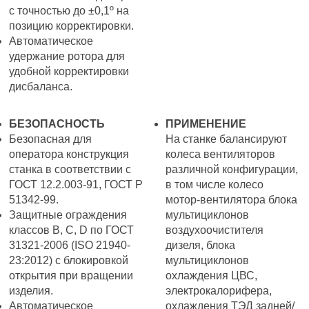
с точностью до ±0,1º на
позицию корректировки.
Автоматическое
удержание ротора для
удобной корректировки
дисбаланса.
БЕЗОПАСНОСТЬ
ПРИМЕНЕНИЕ
Безопасная для
На станке балансируют
оператора конструкция
колеса вентиляторов
станка в соответствии с
различной конфигурации,
ГОСТ 12.2.003-91, ГОСТ Р
в том числе колесо
51342-99.
мотор-вентилятора блока
Защитные ограждения
мультициклонов
классов В, С, D по ГОСТ
воздухоочистителя
31321-2006 (ISO 21940-
дизеля, блока
23:2012) с блокировкой
мультициклонов
открытия при вращении
охлаждения ЦВС,
изделия.
электрокалорифера,
Автоматическое
охлаждения ТЭД задней/