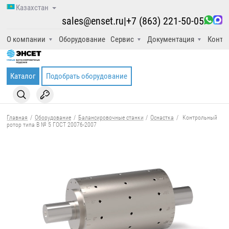
Казахстан
sales@enset.ru
|
+7 (863) 221-50-05
О компании
Оборудование
Сервис
Документация
Конта
Каталог
Подобрать оборудование
Главная
/
Оборудование
/
Балансировочные станки
/
Оснастка
/
Контрольный
ротор типа B № 5 ГОСТ 20076-2007